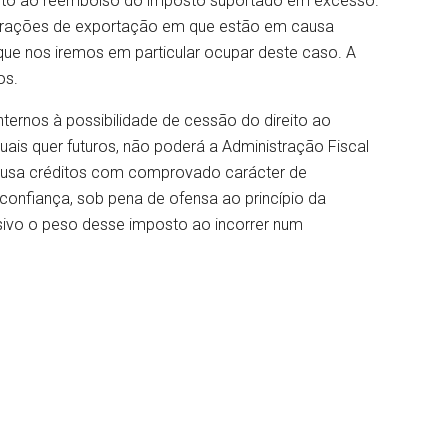
eito ao reembolso do imposto suportado em excesso.
erações de exportação em que estão em causa
que nos iremos em particular ocupar deste caso. A
os.
nternos à possibilidade de cessão do direito ao
ais quer futuros, não poderá a Administração Fiscal
 causa créditos com comprovado carácter de
 confiança, sob pena de ofensa ao princípio da
assivo o peso desse imposto ao incorrer num