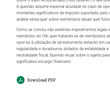
sobre o Valor Acrescentado (IVA) cederem o seu dir
A questão assume especial acuidade no caso de op
montantes significativos de imposto suportado, pelo 
análise versa quer sobre reembolsos atuais quer futur
Como se conclui, não existindo impedimentos legais i
reembolso do IVA, quer tratando-se de reembolsos atu
opor-se à utilização de tal instrumento estando em
regularidade e duradouros, dotados de estabilidade e
neutralidade fiscal, fazendo recair sobre o sujeito p
significativo encargo financeiro.
Download PDF