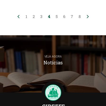
1
2
3
4
5
6
7
8
VEJA AGORA
Notícias