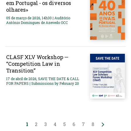
em Portugal - os diversos
olhares»
05 de março de 2026, 14h30 | Auditório
António Domingues de Azevedo OCC
CLASF XLV Workshop —
“Competition Law in
Transition”
17 de abril de 2026, SAVE THE DATE & CALL
FOR PAPERS | Submissions by February 20
1
2
3
4
5
6
7
8