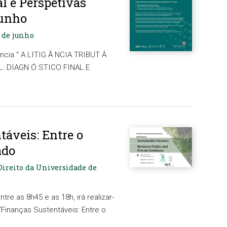
l e Perspetivas
junho
2 de junho
cia “ A LITIG Â NCIA TRIBUT Á
: DIAGN Ó STICO FINAL E
táveis: Entre o
ado
 Direito da Universidade de
ntre as 8h45 e as 18h, irá realizar-
 "Finanças Sustentáveis: Entre o