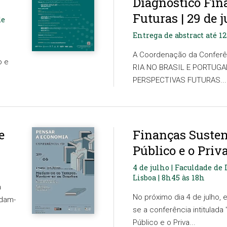
Diagnóstico Fina
Futuras | 29 de 
de
Entrega de abstract até 1
A Coordenação da Conferên
o e
RIA NO BRASIL E PORTUGAL
PERSPECTIVAS FUTURAS...
e
Finanças Susten
Público e o Priv
4 de julho | Faculdade de
Lisboa | 8h45 às 18h
a
No próximo dia 4 de julho, e
udam-
se a conferência intitulada
Público e o Priva...