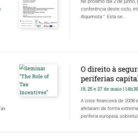
No próximo dia 2 de junho, p
a
conferência deste ciclo, i
Alquimista ". Esta se...
O direito à segu
periferias capita
19, 25 e 27 de maio | 14h3
A crise financeira de 2008 
Tax
afetaram de forma extrema
periferia europeia, sobretu