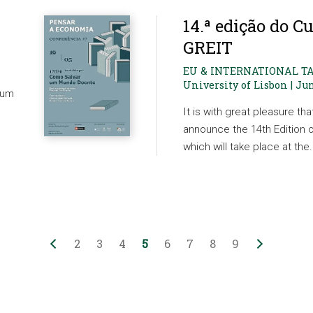
14.ª edição do C
GREIT
EU & INTERNATIONAL T
University of Lisbon | Ju
r um
It is with great pleasure t
announce the 14th Edition
which will take place at the.
2
3
4
5
6
7
8
9