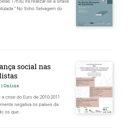
elas 17h30, irá realizar-se a oitava
ntitulada " No Soho Selvagem do
rança social nas
listas
0 | Online
e a crise do Euro de 2010-2011
mente negativa os países da
do os que...